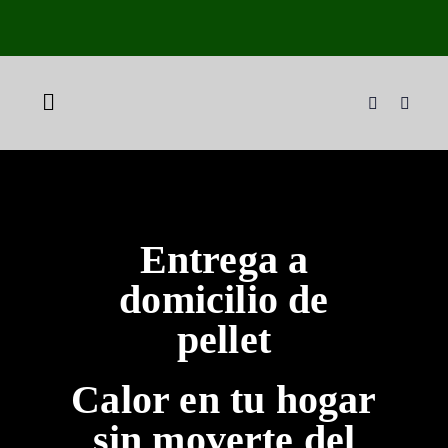
Skip
to
content
Toggle
Navigation
Inicio
Tienda
Entrega a
domicilio de
Pellet a domicilio
pellet
Plan Tranquilidad
Calor en tu hogar
sin moverte del
Sobre nosotros