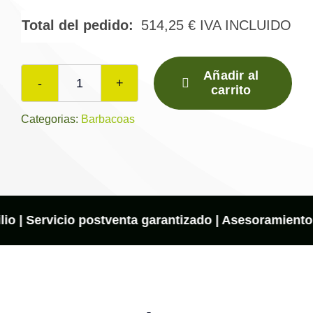
Total del pedido:
514,25
€
IVA INCLUIDO
Añadir al
carrito
Barbacoa
BVE-
Categorias:
Barbacoas
80
con
Parrilla
Inox
y
lio | Servicio postventa garantizado | Asesoramiento 
Fundición
–
Acero
4 mm