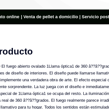
cantidad
o online
| Venta de pellet a domicilio | Servicio post
roducto
uego abierto ovalado 1Llama óptica1 de 360 â??â??grado
es de diseño de interiores. El diseño puede llamarse llamati
simplemente una verdadera obra de arte. El efecto especial 
mente sorprendente. La luz juega con el diseño e inmediatam
especial de 1Llama óptica1 se ocupa del resto. La iluminaci
real de 360 â??â??grados. El fuego realmente parece irradi
llamativo para tu hogar. Todos los sentidos están estimulad