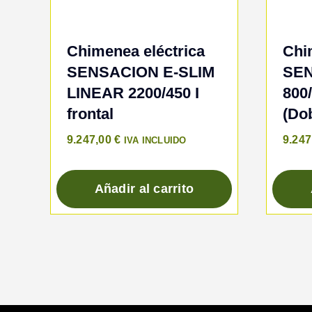
Chimenea eléctrica
Chi
SENSACION E-SLIM
SE
LINEAR 2200/450 I
800
frontal
(Dob
9.247,00
€
9.24
IVA INCLUIDO
Añadir al carrito