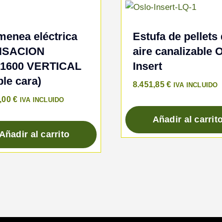
menea eléctrica
Estufa de pellets
NSACION
aire canalizable 
/1600 VERTICAL
Insert
le cara)
8.451,85
€
IVA INCLUIDO
7,00
€
IVA INCLUIDO
Añadir al carrit
Añadir al carrito