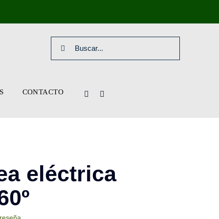
Search
for:
S
CONTACTO
a eléctrica
60º
 reseña.