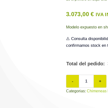
3.073,00
€
IVA 
Modelo expuesto en sho
⚠️ Consulta disponibil
confirmamos stock en t
Total del pedido:
Chimenea
Categorias:
Chimeneas E
eléctrica
HOLO
360º