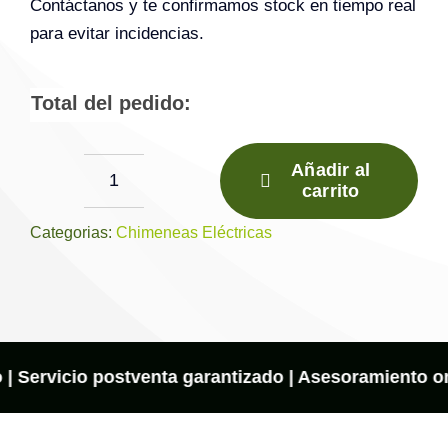
Contáctanos y te confirmamos stock en tiempo real
para evitar incidencias.
Total del pedido:
Añadir al
carrito
Chimenea
eléctrica
Categorias:
Chimeneas Eléctricas
NEW
FOREST
870
cantidad
 | Servicio postventa garantizado | Asesoramiento onl