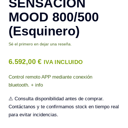
SENSACION
MOOD 800/500
Contacto
(Esquinero)
Sé el primero en dejar una reseña.
6.592,00
€
IVA INCLUIDO
Control remoto APP mediante conexión
bluetooth. + info
⚠️ Consulta disponibilidad antes de comprar.
Contáctanos y te confirmamos stock en tiempo real
para evitar incidencias.