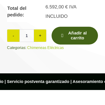
6.592,00
€
IVA
Total del
pedido:
INCLUIDO
Añadir al
carrito
Chimenea
eléctrica
Categorias:
Chimeneas Eléctricas
SENSACION
MOOD
800/500
(Esquinero)
cantidad
o | Servicio postventa garantizado | Asesoramiento on