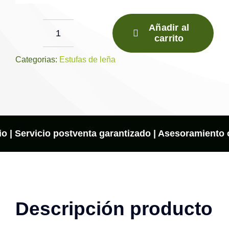
Añadir al
carrito
Estufa
de
Categorias:
Estufas de leña
leña
LEVANTE
cantidad
io | Servicio postventa garantizado | Asesoramiento on
Descripción producto