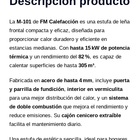
Descripción producto
La
M-101
de
FM Calefacción
es una estufa de leña
frontal compacta y eficaz, diseñada para
proporcionar calor duradero y eficiente en
estancias medianas. Con
hasta 15 kW de potencia
térmica
y un rendimiento del
82 %
, es capaz de
calentar superficies de hasta
305 m³
.
Fabricada en
acero de hasta 4 mm
, incluye
puerta
y parrilla de fundición
,
interior en vermiculita
para una mejor distribución del calor, y un
sistema
de doble combustión
que mejora el rendimiento y
reduce emisiones. Su
cajón cenicero extraíble
facilita el mantenimiento diario.
Una estufa de estética sencilla, ideal para hogares