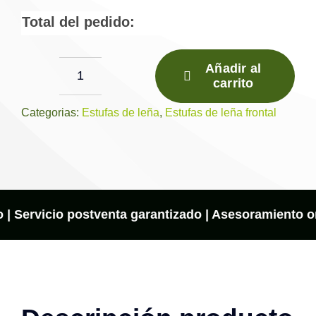
Total del pedido:
Añadir al
carrito
Estufa
de
Categorias:
Estufas de leña
,
Estufas de leña frontal
Leña
M-
101
–
FM
 | Servicio postventa garantizado | Asesoramiento onl
Calefacción
cantidad