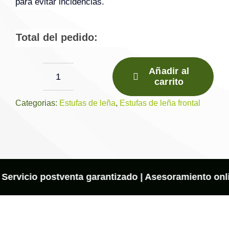
para evitar incidencias.
Total del pedido:
Añadir al
carrito
Estufa
de
Categorias:
Estufas de leña
,
Estufas de leña frontal
Leña
M-
103
LK
–
 Servicio postventa garantizado | Asesoramiento onlin
FM
Calefacción
cantidad