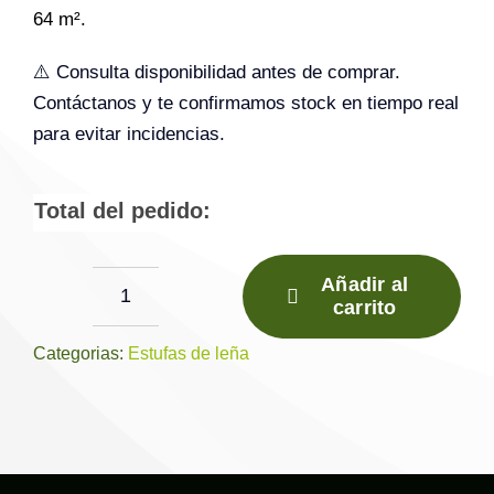
64 m².
⚠️ Consulta disponibilidad antes de comprar.
Contáctanos y te confirmamos stock en tiempo real
para evitar incidencias.
Total del pedido:
Añadir al
carrito
Estufa
de
Categorias:
Estufas de leña
leña
MAULE
cantidad