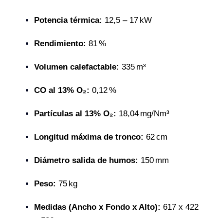
Potencia térmica:
12,5 – 17 kW
Rendimiento:
81 %
Volumen calefactable:
335 m³
CO al 13% O₂:
0,12 %
Partículas al 13% O₂:
18,04 mg/Nm³
Longitud máxima de tronco:
62 cm
Diámetro salida de humos:
150 mm
Peso:
75 kg
Medidas (Ancho x Fondo x Alto):
617 x 422