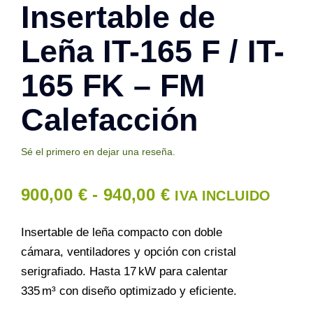
Insertable de
Leña IT-165 F / IT-
Contacto
165 FK – FM
Calefacción
Sé el primero en dejar una reseña.
Rango
900,00
€
-
940,00
€
IVA INCLUIDO
de
Insertable de leña compacto con doble
precios:
cámara, ventiladores y opción con cristal
serigrafiado. Hasta 17 kW para calentar
desde
335 m³ con diseño optimizado y eficiente.
900,00 €