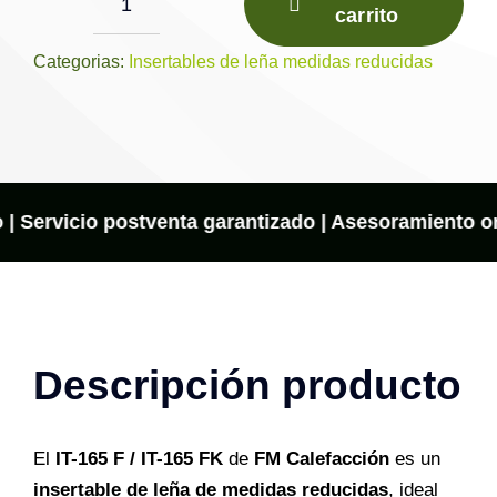
carrito
Insertable
de
Categorias:
Insertables de leña medidas reducidas
Leña
IT-
165
F
/
 | Servicio postventa garantizado | Asesoramiento onl
IT-
165
FK
–
Descripción producto
FM
Calefacción
cantidad
El
IT-165 F / IT-165 FK
de
FM Calefacción
es un
insertable de leña de medidas reducidas
, ideal