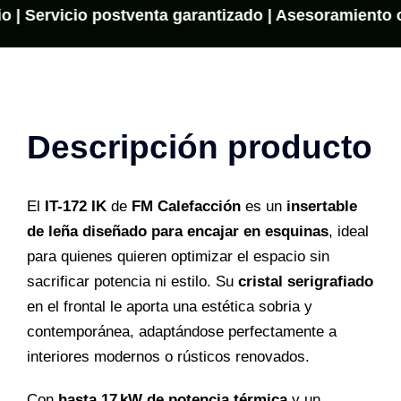
o | Servicio postventa garantizado | Asesoramiento on
–
FM
Calefacción
cantidad
Descripción producto
El
IT-172 IK
de
FM Calefacción
es un
insertable
de leña diseñado para encajar en esquinas
, ideal
para quienes quieren optimizar el espacio sin
sacrificar potencia ni estilo. Su
cristal serigrafiado
en el frontal le aporta una estética sobria y
contemporánea, adaptándose perfectamente a
interiores modernos o rústicos renovados.
Con
hasta 17 kW de potencia térmica
y un