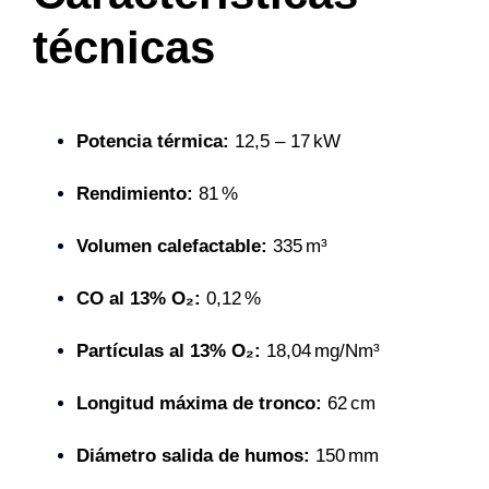
técnicas
Potencia térmica:
12,5 – 17 kW
Rendimiento:
81 %
Volumen calefactable:
335 m³
CO al 13% O₂:
0,12 %
Partículas al 13% O₂:
18,04 mg/Nm³
Longitud máxima de tronco:
62 cm
Diámetro salida de humos:
150 mm