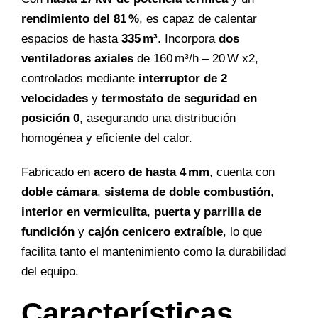
rendimiento del 81 %
, es capaz de calentar
espacios de hasta
335 m³
. Incorpora
dos
ventiladores axiales
de 160 m³/h – 20 W x2,
controlados mediante
interruptor de 2
velocidades
y
termostato de seguridad en
posición 0
, asegurando una distribución
homogénea y eficiente del calor.
Fabricado en
acero de hasta 4 mm
, cuenta con
doble cámara
,
sistema de doble combustión
,
interior en vermiculita
,
puerta y parrilla de
fundición
y
cajón cenicero extraíble
, lo que
facilita tanto el mantenimiento como la durabilidad
del equipo.
Características