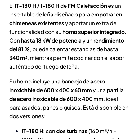
cantidad
El
IT-180 H / I-180 H
de
FM Calefacción
es un
insertable de leña diseñado para
empotrar en
chimeneas existentes
y aportar un extra de
funcionalidad con su
horno superior integrado
.
Con
hasta 18 kW de potencia
y un
rendimiento
del 81 %
, puede calentar estancias de hasta
340 m³
, mientras permite cocinar con el sabor
auténtico del fuego de leña.
Su horno incluye una
bandeja de acero
inoxidable de 600 x 400 x 60 mm
y una
parrilla
de acero inoxidable de 600 x 400 mm
, ideal
para asados, panes o guisos. Está disponible en
dos versiones:
IT-180 H
: con
dos turbinas
(160 m³/h –