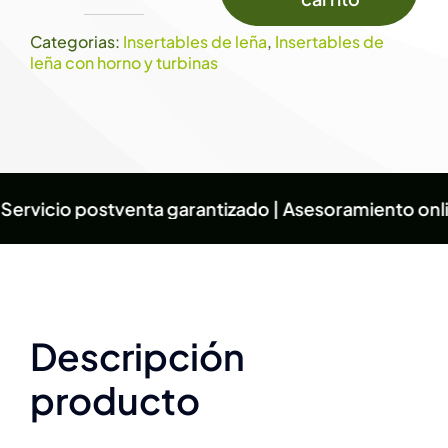
Insertable
de
Categorias:
Insertables de leña
,
Insertables de
Leña
leña con horno y turbinas
con
Horno
IT-
180
 Servicio postventa garantizado | Asesoramiento onlin
H
/
I-
180
H
Descripción
–
producto
FM
Calefacción