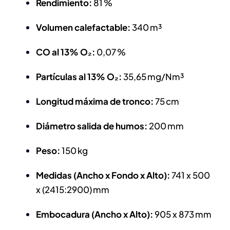
Rendimiento:
81 %
Volumen calefactable:
340 m³
CO al 13% O₂:
0,07 %
Partículas al 13% O₂:
35,65 mg/Nm³
Longitud máxima de tronco:
75 cm
Diámetro salida de humos:
200 mm
Peso:
150 kg
Medidas (Ancho x Fondo x Alto):
741 x 500
x (2415:2900) mm
Embocadura (Ancho x Alto):
905 x 873 mm