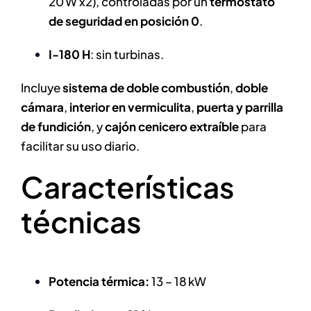
20 W x2), controladas por un
termostato
de seguridad en posición 0
.
I-180 H
: sin turbinas.
Incluye
sistema de doble combustión
,
doble
cámara
,
interior en vermiculita
,
puerta y parrilla
de fundición
, y
cajón cenicero extraíble
para
facilitar su uso diario.
Características
técnicas
Potencia térmica:
13 – 18 kW