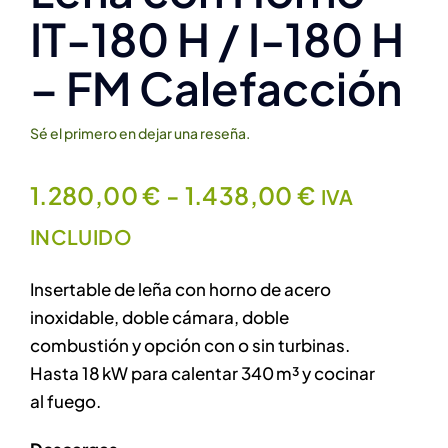
IT-180 H / I-180 H
Contacto
– FM Calefacción
Sé el primero en dejar una reseña.
Rango
1.280,00
€
-
1.438,00
€
IVA
de
INCLUIDO
precios:
Insertable de leña con horno de acero
desde
inoxidable, doble cámara, doble
combustión y opción con o sin turbinas.
1.280,00 €
Hasta 18 kW para calentar 340 m³ y cocinar
hasta
al fuego.
1.438,00 €