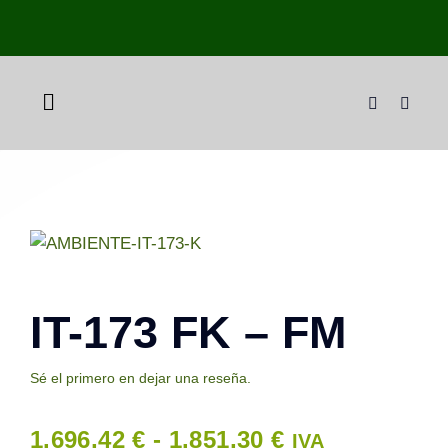
Skip
to
content
Toggle
Navigation
Inicio
Tienda
Pellet a domicilio
IT-173 FK – FM
Plan Tranquilidad
Sé el primero en dejar una reseña.
Rango
1.696,42
€
-
1.851,30
€
IVA
Sobre nosotros