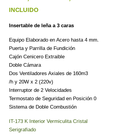
de
INCLUIDO
Contacto
precios:
Insertable de leña a 3 caras
desde
Equipo Elaborado en Acero hasta 4 mm.
1.696,42 €
Puerta y Parrilla de Fundición
hasta
Cajón Cenicero Extraible
Doble Cámara
1.851,30 €
Dos Ventiladores Axiales de 160m3
/h y 20W x 2 (220v)
Interruptor de 2 Velocidades
Termostato de Seguridad en Posición 0
Sistema de Doble Combustión
IT-173 K Interior Vermiculita Cristal
Serigrafiado