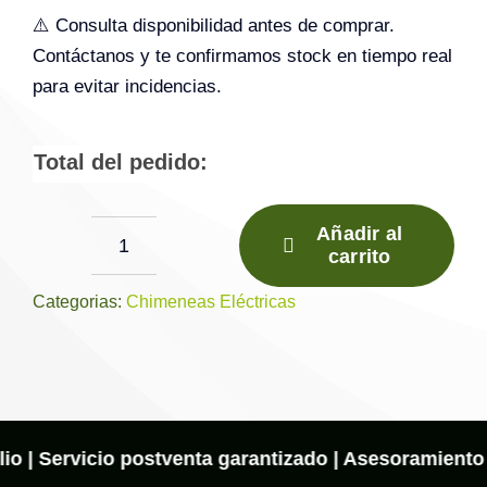
⚠️ Consulta disponibilidad antes de comprar.
Contáctanos y te confirmamos stock en tiempo real
para evitar incidencias.
Total del pedido:
Añadir al
carrito
Revestimiento
BROCKENHURST
Categorias:
Chimeneas Eléctricas
para
NEW
FOREST
870
cantidad
io | Servicio postventa garantizado | Asesoramiento o