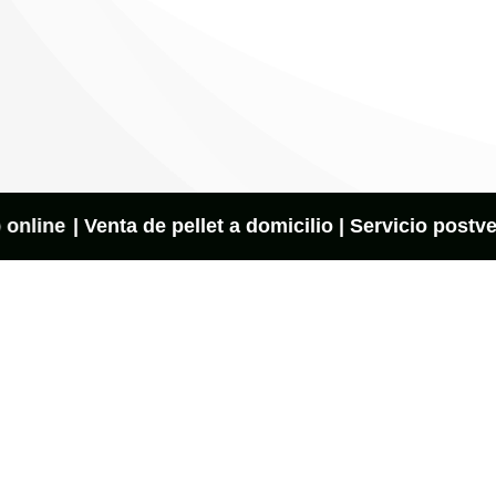
online
| Venta de pellet a domicilio | Servicio postve