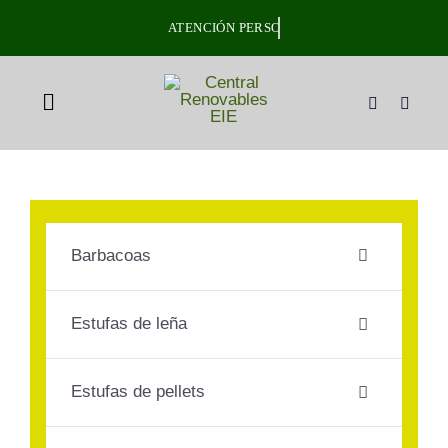
Skip
to
content
Toggle
Navigation
Inicio
Tienda
Barbacoas
Pellet a domicilio
Estufas de leña
Plan Tranquilidad
Estufas de pellets
Sobre nosotros