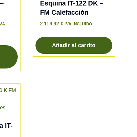
 –
Esquina IT-122 DK –
FM Calefacción
ango
2.119,92
€
IVA
IVA INCLUIDO
e
recios:
Añadir al carrito
esde
.228,82 €
asta
.390,96 €
a IT-