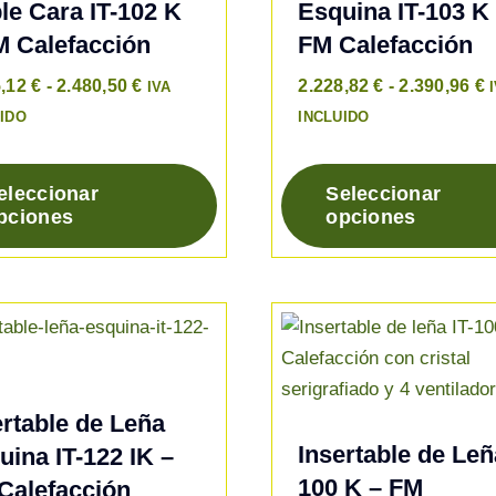
le Cara IT-102 K
Esquina IT-103 K
M Calefacción
FM Calefacción
Rango
R
5,12
€
-
2.480,50
€
2.228,82
€
-
2.390,96
€
IVA
de
d
IDO
INCLUIDO
precios:
p
desde
d
eleccionar
Seleccionar
2.265,12 €
2
pciones
opciones
Este
hasta
h
to
producto
2.480,50 €
2
tiene
es
múltiples
es.
variantes.
Las
es
opciones
ertable de Leña
se
Insertable de Leñ
uina IT-122 IK –
pueden
100 K – FM
Calefacción