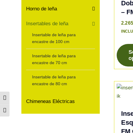
Dob
Horno de leña
– F
2.26
Insertables de leña
INCLU
Insertable de leña para
encastre de 100 cm
S
Insertable de leña para
o
Este
encastre de 70 cm
produc
tiene
Insertable de leña para
múltipl
encastre de 80 cm
variant
Alternar alto contraste
Las
Chimeneas Eléctricas
opcion
Alternar tamaño de letra
Ins
se
Esq
pueden
FM 