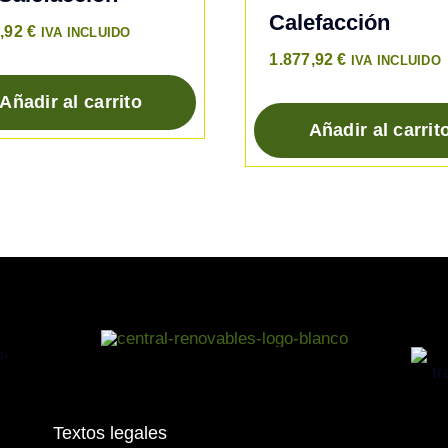
elegir
Calefacción
en
9,92
€
IVA INCLUIDO
la
1.877,92
€
IVA INCLUIDO
página
Añadir al carrito
de
Añadir al carrit
to
producto
Textos legales