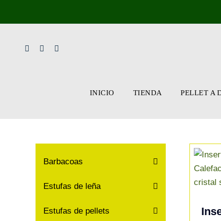
Skip
to
content
INICIO
TIENDA
PELLET A 
Barbacoas
Estufas de leña
Ins
Estufas de pellets