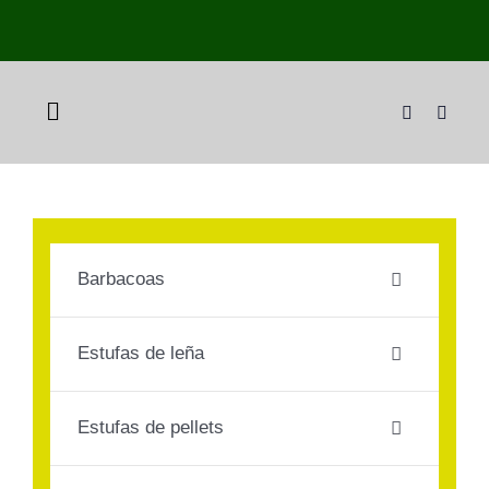
Skip
to
content
Toggle
Navigation
Inicio
Tienda
Barbacoas
Pellet a domicilio
Estufas de leña
Plan Tranquilidad
Estufas de pellets
Sobre nosotros