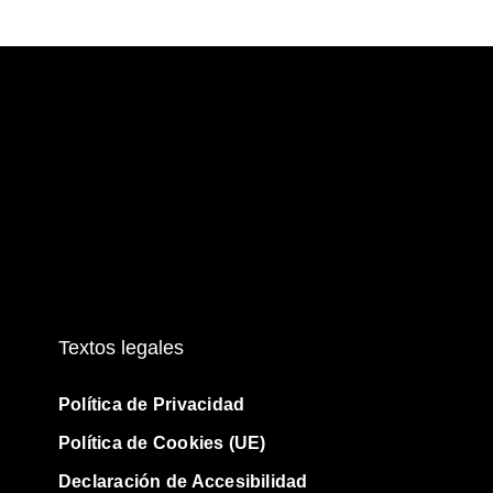
es
opciones
es.
se
pueden
es
elegir
en
la
página
de
producto
to
Textos legales
Política de Privacidad
Política de Cookies (UE)
Declaración de Accesibilidad