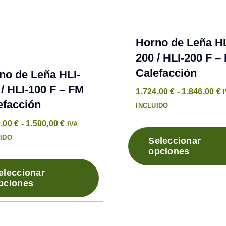
Horno de Leña HL
200 / HLI-200 F –
Calefacción
no de Leña HLI-
 / HLI-100 F – FM
R
1.724,00
€
-
1.846,00
€
efacción
d
INCLUIDO
p
Rango
0,00
€
-
1.500,00
€
IVA
d
de
IDO
Seleccionar
1
precios:
opciones
Este
h
desde
producto
eleccionar
1
1.380,00 €
tiene
pciones
hasta
múltiples
to
1.500,00 €
variantes.
Las