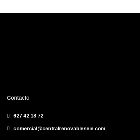
Contacto
627 42 18 72
comercial@centralrenovableseie.com