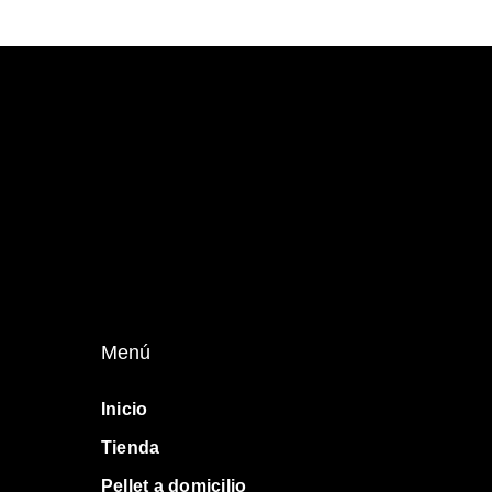
múltipl
variant
Las
opcion
se
pueden
elegir
en
la
página
de
produc
Menú
Inicio
Tienda
Pellet a domicilio