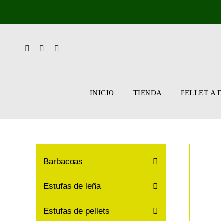
Skip
to
content
INICIO
TIENDA
PELLET A 
Barbacoas
Estufas de leña
Estufas de pellets